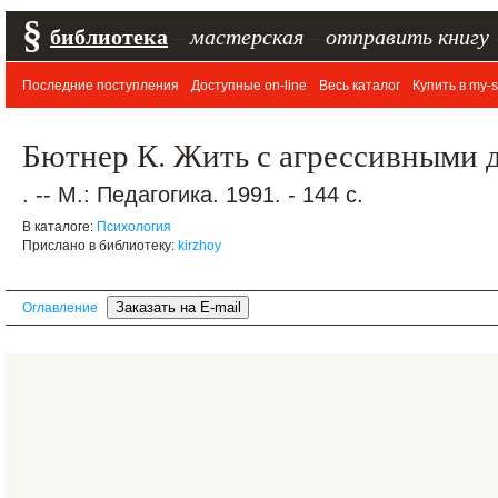
§
библиотека
–
мастерская
–
отправить книгу
Последние поступления
Доступные on-line
Весь каталог
Купить в my-s
Бютнер К. Жить с агрессивными д
. -- М.: Педагогика. 1991. - 144 с.
В каталоге:
Психология
Прислано в библиотеку:
kirzhoy
Оглавление