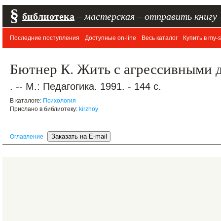
§
библиотека
–
мастерская
–
отправить книгу
Последние поступления
Доступные on-line
Весь каталог
Купить в my-s
Бютнер К. Жить с агрессивными д
. -- М.: Педагогика. 1991. - 144 с.
В каталоге:
Психология
Прислано в библиотеку:
kirzhoy
Оглавление