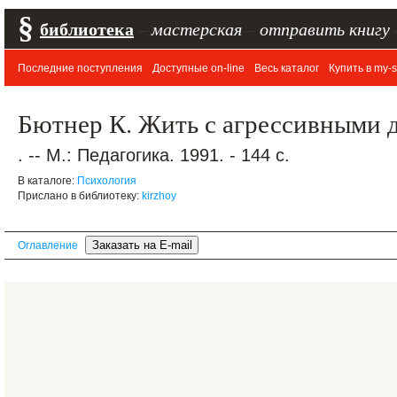
§
библиотека
–
мастерская
–
отправить книгу
Последние поступления
Доступные on-line
Весь каталог
Купить в my-s
Бютнер К. Жить с агрессивными д
. -- М.: Педагогика. 1991. - 144 с.
В каталоге:
Психология
Прислано в библиотеку:
kirzhoy
Оглавление