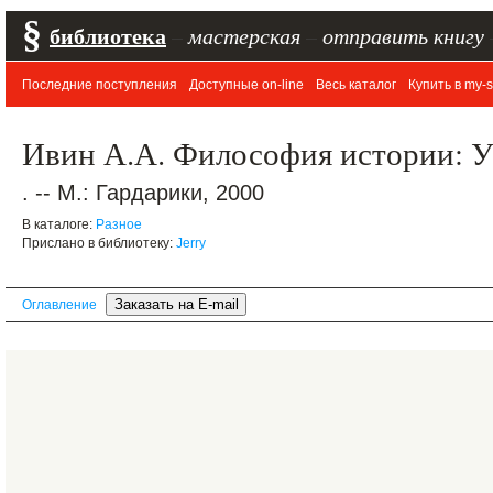
§
библиотека
–
мастерская
–
отправить книгу
Последние поступления
Доступные on-line
Весь каталог
Купить в my-s
Ивин А.А. Философия истории: У
. -- М.: Гардарики, 2000
В каталоге:
Разное
Прислано в библиотеку:
Jerry
Оглавление