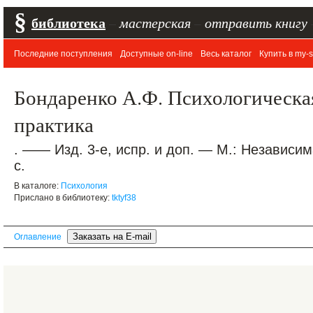
§
библиотека
–
мастерская
–
отправить книгу
Последние поступления
Доступные on-line
Весь каталог
Купить в my-s
Бондаренко А.Ф. Психологическа
практика
. —— Изд. 3-е, испр. и доп. — М.: Независи
с.
В каталоге:
Психология
Прислано в библиотеку:
tktyf38
Оглавление