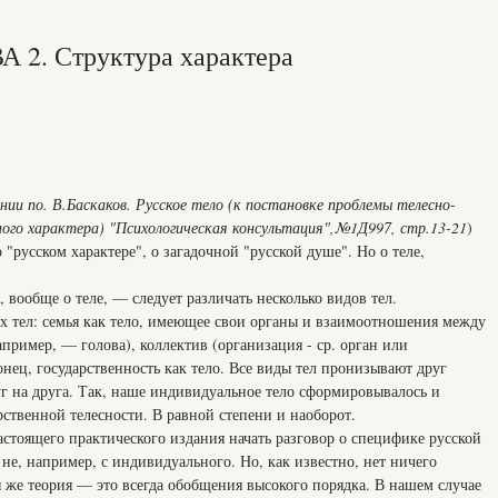
 2. Структура характера
ии по. В.Баскаков. Русское тело (к постановке проблемы телесно-
ного характера) "Психологическая консультация",№1Д997, стр.13-21
)
"русском характере", о загадочной "русской душе". Но о теле,
 вообще о теле, — следует различать несколько видов тел.
х тел: семья как тело, имеющее свои органы и взаимоотношения между
апример, — голова), коллектив (организация - ср. орган или
конец, государственность как тело. Все виды тел пронизывают друг
г на друга. Так, наше индивидуальное тело сформировывалось и
рственной телесности. В равной степени и наоборот.
стоящего практического издания начать разговор о специфике русской
а не, например, с индивидуального. Но, как известно, нет ничего
 же теория — это всегда обобщения высокого порядка. В нашем случае