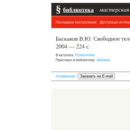
§
библиотека
–
мастерская
Последние поступления
Доступные on-line
Баскаков В.Ю. Свободное те
2004 — 224 с.
В каталоге:
Психология
Прислано в библиотеку:
Забияка
Оглавление