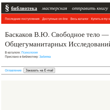
§
библиотека
–
мастерская
–
отправить книгу
Последние поступления
Доступные on-line
Весь каталог
Купить в my-s
Баскаков В.Ю. Свободное тело —
Общегуманитарных Исследований,
В каталоге:
Психология
Прислано в библиотеку:
Забияка
Оглавление