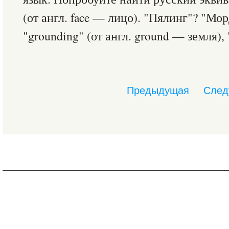
(от англ. face — лицо). "Пялинг"? "Мо
"grounding" (от англ. ground — земля), 
Предыдущая
След