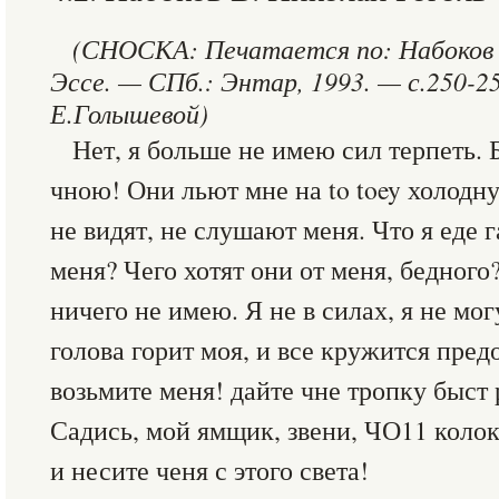
(СНОСКА:
Печатается по: Набоков 
Эссе. — СПб.: Энтар, 1993. — с.250-25
Е.Голышевой)
Нет, я больше не имею сил терпеть. 
чною! Они льют мне на to toey холодн
не видят, не слушают меня. Что я еде г
меня? Чего хотят они от меня, бедного?
ничего не имею. Я не в силах, я не мог
голова горит моя, и все кружится пред
возьмите меня! дайте чне тропку быст 
Садись, мой ямщик, звени, ЧО11 колоко
и несите ченя с этого света!