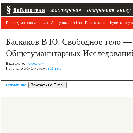
§
библиотека
–
мастерская
–
отправить книгу
Последние поступления
Доступные on-line
Весь каталог
Купить в my-s
Баскаков В.Ю. Свободное тело —
Общегуманитарных Исследований,
В каталоге:
Психология
Прислано в библиотеку:
Забияка
Оглавление