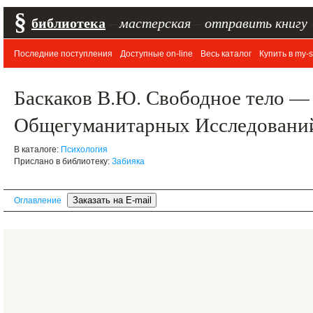
§
библиотека
–
мастерская
–
отправить книгу
Последние поступления
Доступные on-line
Весь каталог
Купить в my-s
Баскаков В.Ю. Свободное тело —
Общегуманитарных Исследований,
В каталоге:
Психология
Прислано в библиотеку:
Забияка
Оглавление