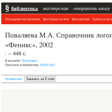
§
библиотека
–
мастерская
–
отправить книгу
Последние поступления
Доступные on-line
Весь каталог
Купить в my-s
Поваляева М.А. Справочник логоп
«Феникс», 2002
. -- 448 с.
В каталоге:
Логопедия
Прислано в библиотеку:
ANGELIKA
Оглавление