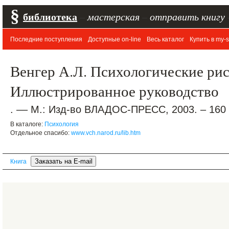
§
библиотека
–
мастерская
–
отправить книгу
Последние поступления
Доступные on-line
Весь каталог
Купить в my-s
Венгер А.Л. Психологические ри
Иллюстрированное руководство
. –– М.: Изд-во ВЛАДОС-ПРЕСС, 2003. – 160 
В каталоге:
Психология
Отдельное спасибо:
www.vch.narod.ru/lib.htm
Книга