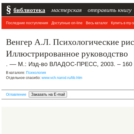
§
библиотека
–
мастерская
–
отправить книгу
Последние поступления
Доступные on-line
Весь каталог
Купить в my-s
Венгер А.Л. Психологические ри
Иллюстрированное руководство
. –– М.: Изд-во ВЛАДОС-ПРЕСС, 2003. – 160 
В каталоге:
Психология
Отдельное спасибо:
www.vch.narod.ru/lib.htm
Оглавление