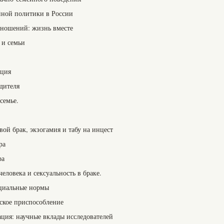
йной политики в России
тношений: жизнь вместе
а и семьи
ация
одителя
семье.
вой брак, экзогамия и табу на инцест
ра
ра
человека и сексуальность в браке.
оциальные нормы
еское приспособление
ация: научные вклады исследователей