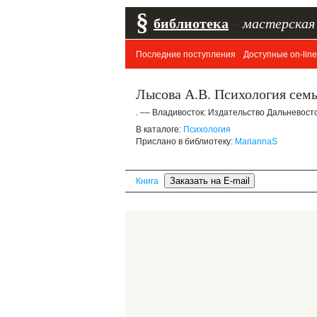
§
библиотека
–
мастерская
Последние поступления
Доступные on-line
Лысова А.В. Психология семь
. –– Владивосток: Издательство Дальневост
В каталоге:
Психология
Прислано в библиотеку:
MariannaS
Книга