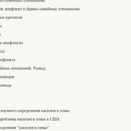
чно-семейных отношениях
ия: конфликт в брачно-семейных отношениях
ных кризисов
ы
ы
ые конфликты
кта
онфликта
мейных отношений. Развод
разводов
развода
 научного определения насилия в семье
 проблемы насилия в семье в США
ределения “насилия в семье”