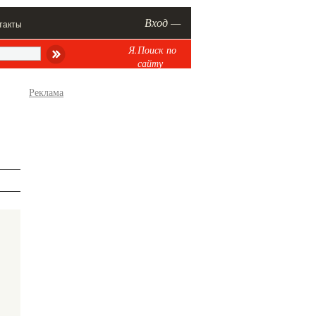
Вход —
такты
Я.Поиск по
сайту
Реклама