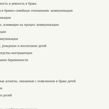
ность и ревность в браке.
ия в брачно-семейных отношениях: коммуникация
никации
сти, влияющие на процесс коммуникации
ации
коммуникации
, рождение и воспитание детей
средства контрацепции
вание беременности
ные аспекты, связанные с появлением в браке детей
ми
их ролей