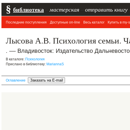
§
библиотека
–
мастерская
–
отправить книгу
Последние поступления
Доступные on-line
Весь каталог
Купить в my-s
Лысова А.В. Психология семьи. Ч
. –– Владивосток: Издательство Дальневосто
В каталоге:
Психология
Прислано в библиотеку:
MariannaS
Оглавление