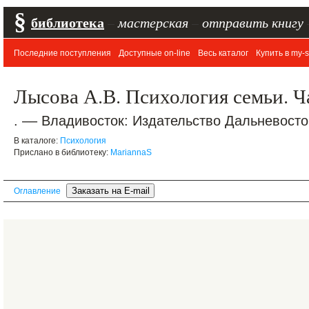
§
библиотека
–
мастерская
–
отправить книгу
Последние поступления
Доступные on-line
Весь каталог
Купить в my-s
Лысова А.В. Психология семьи. Ч
. –– Владивосток: Издательство Дальневосто
В каталоге:
Психология
Прислано в библиотеку:
MariannaS
Оглавление