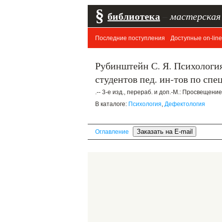
§
библиотека
–
мастерская
Последние поступления
Доступные on-line
Рубинштейн С. Я. Психология
студентов пед. ин-тов по сп
.-- 3-е изд., перераб. и доп.-М.: Просвещение
В каталоге:
Психология
,
Дефектология
Оглавление