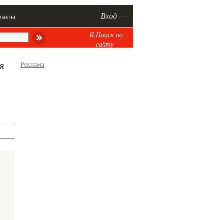
Вход —
такты
Я.Поиск по
сайту
я
Реклама