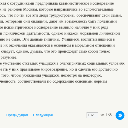
ская с сотрудниками предприняла катамнестическое исследование
 из районов Москвы, которые направлялись во вспомогательные
ось, что почти все эти люди трудоустроены, обеспечивают свои семьи,
и, которыми они овладели, дают им возможность быть полезными
ое психиатрическое исследование выявило наличие у них ряда
ей психической деятельности, однако никакой моральной личностной
ано не было. Эти данные типичны. Учащиеся, воспитывавшиеся в
ле их окончания оказываются в основном в моральном отношении
ледует, однако, думать, что это происходит само собой только
 разумнее.
е умственно отсталых учащихся в благоприятных социальных условиях
вать у них правильное мировоззрение, но и сделать его достаточно
 того, чтобы убеждения учащихся, несмотря на некоторую,
иченность, соответствовали по содержанию основным нормам
из 168
Предыдущая
Следующая