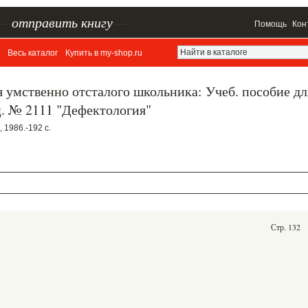
–
отправить книгу
—
Помощь
Кон
Весь каталог
Купить в my-shop.ru
 умственно отсталого школьника: Учеб. пособие дл
ец. № 2111 "Дефектология"
, 1986.-192 с.
Стр. 132