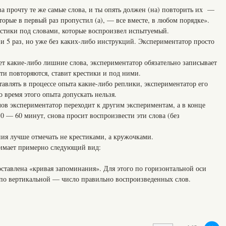
ва прочту те же самые слова, и ты опять должен (на) повторить их —
которые в первый раз пропустил (а), — все вместе, в любом порядке».
естики под словами, которые воспроизвел испытуемый.
4 и 5 раз, но уже без каких-либо инструкций. Экспериментатор просто
ет какие-либо лишние слова, экспериментатор обязательно записывает
эти повторяются, ставит крестики и под ними.
ставлять в процессе опыта какие-либо реплики, экспериментатор его
 время этого опыта допускать нельзя.
ов экспериментатор переходит к другим экспериментам, а в конце
50 — 60 минут, снова просит воспроизвести эти слова (без
ния лучше отмечать не крестиками, а кружочками.
нимает примерно следующий вид:
оставлена «кривая запоминания». Для этого по горизонтальной оси
 по вертикальной — число правильно воспроизведенных слов.