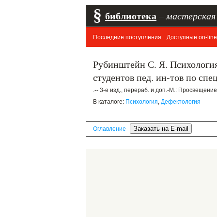
§
библиотека
–
мастерская
Последние поступления
Доступные on-line
Рубинштейн С. Я. Психология
студентов пед. ин-тов по сп
.-- 3-е изд., перераб. и доп.-М.: Просвещение
В каталоге:
Психология
,
Дефектология
Оглавление