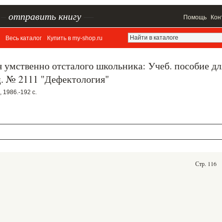
–
отправить книгу
—
Помощь
Кон
Весь каталог
Купить в my-shop.ru
 умственно отсталого школьника: Учеб. пособие дл
ец. № 2111 "Дефектология"
, 1986.-192 с.
Стр. 116