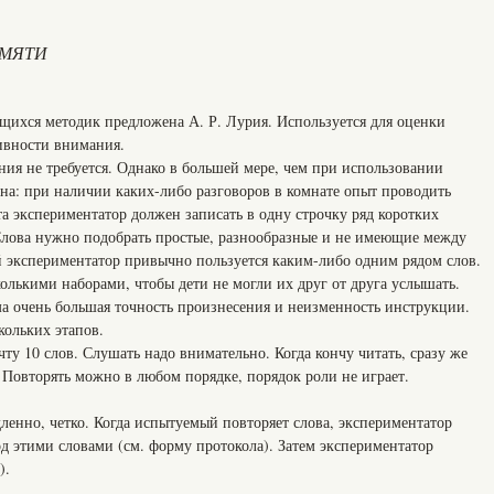
АМЯТИ
щихся методик предложена А. Р. Лурия. Используется для оценки
тивности внимания.
ия не требуется. Однако в большей мере, чем при использовании
на: при наличии каких-либо разговоров в комнате опыт проводить
а экспериментатор должен записать в одну строчку ряд коротких
Слова нужно подобрать простые, разнообразные и не имеющие между
 экспериментатор привычно пользуется каким-либо одним рядом слов.
олькими наборами, чтобы дети не могли их друг от друга услышать.
а очень большая точность произнесения и неизменность инструкции.
кольких этапов.
чту 10 слов. Слушать надо внимательно. Когда кончу читать, сразу же
 Повторять можно в любом порядке, порядок роли не играет.
ленно, четко. Когда испытуемый повторяет слова, экспериментатор
од этими словами (см. форму протокола). Затем экспериментатор
).