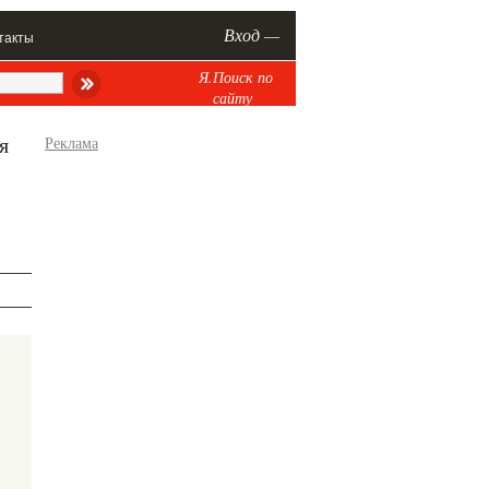
Вход —
такты
Я.Поиск по
сайту
я
Реклама