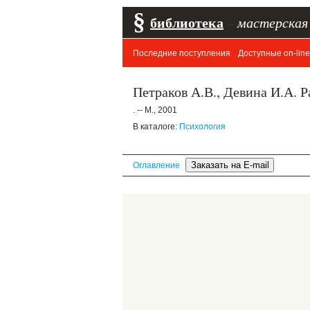
§
библиотека
–
мастерская
Последние поступления
Доступные on-line
Петраков А.В., Девина И.А. 
. -- М., 2001
В каталоге:
Психология
Оглавление