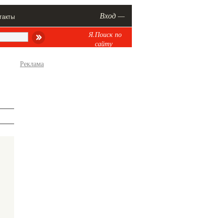
Вход —
такты
Я.Поиск по
сайту
Реклама