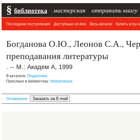
§
библиотека
–
мастерская
–
отправить книгу
Последние поступления
Доступные on-line
Весь каталог
Купить в my-s
Богданова О.Ю., Леонов С.А., Че
преподавания литературы
. -- М.: Академ А, 1999
В каталоге:
Педагогика
Прислано в библиотеку:
Velikanskaya
Оглавление