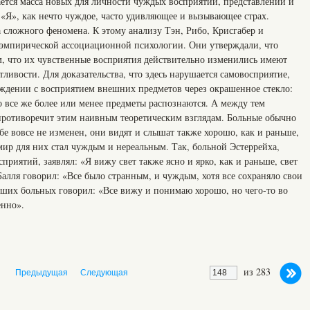
ется масса новых для личности чуждых восприятий, представлений и
«Я», как нечто чуждое, часто удивляющее и вызывающее страх.
 сложного феномена. К этому анализу Тэн, Рибо, Крисгабер и
 эмпирической ассоциационной психологии. Они утверждали, что
, что их чувственные восприятия действительно изменились имеют
тливости. Для доказательства, что здесь нарушается самовосприятие,
ждении с восприятием внешних предметов через окрашенное стекло:
но все же более или менее предметы распознаются. А между тем
противоречит этим наивным теоретическим взглядам. Больные обычно
ебе вовсе не изменен, они видят и слышат также хорошо, как и раньше,
мир для них стал чуждым и нереальным. Так, больной Эстеррейха,
приятий, заявлял: «Я вижу свет также ясно и ярко, как и раньше, свет
Балля говорил: «Все было странным, и чуждым, хотя все сохраняло свои
ших больных говорил: «Все вижу и понимаю хорошо, но чего-то во
енно».
из 283
Предыдущая
Следующая