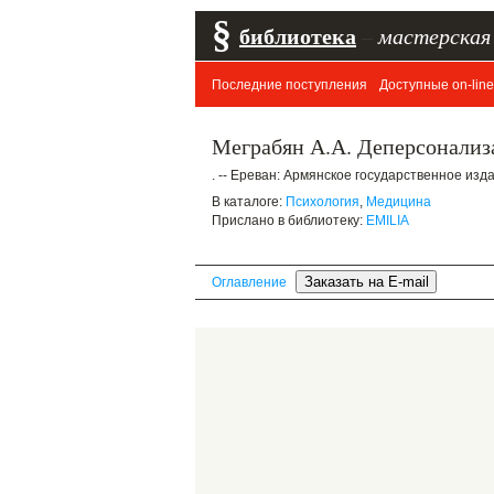
§
библиотека
–
мастерская
Последние поступления
Доступные on-line
Меграбян А.А. Деперсонализ
. -- Ереван: Армянское государственное изд
В каталоге:
Психология
,
Медицина
Прислано в библиотеку:
EMILIA
Оглавление