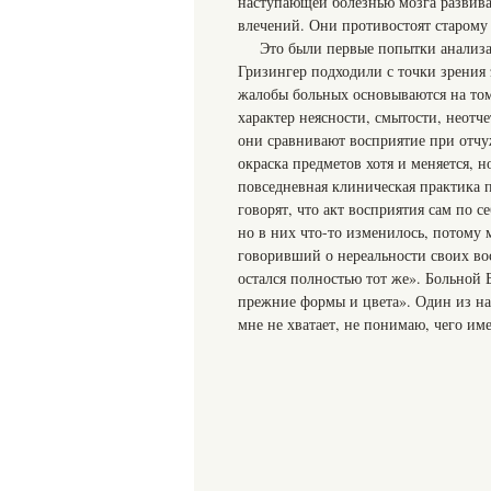
наступающей болезнью мозга развива
влечений. Они противостоят старому 
Это были первые попытки анализа
Гризингер подходили с точки зрения
жалобы больных основываются на том
характер неясности, смытости, неотче
они сравнивают восприятие при отчу
окраска предметов хотя и меняется, 
повседневная клиническая практика 
говорят, что акт восприятия сам по с
но в них что-то изменилось, потому 
говоривший о нереальности своих вос
остался полностью тот же». Больной 
прежние формы и цвета». Один из на
мне не хватает, не понимаю, чего им