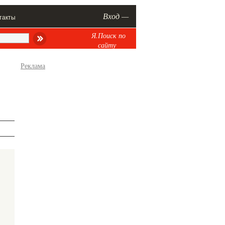
Вход —
такты
Я.Поиск по
сайту
Реклама