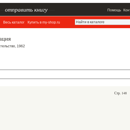
–
отправить книгу
—
Помощь
Кон
Весь каталог
Купить в my-shop.ru
ация
ательство, 1962
Стр. 148