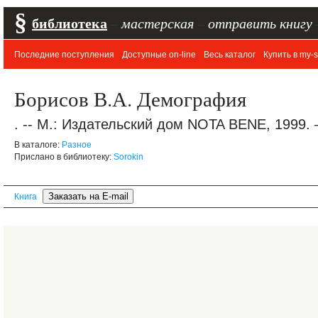
§
библиотека
–
мастерская
–
отправить книгу
Последние поступления
Доступные on-line
Весь каталог
Купить в my-s
Борисов В.А. Демография
. -- М.: Издательский дом NOTA BENE, 1999. 
В каталоге:
Разное
Прислано в библиотеку:
Sorokin
Книга