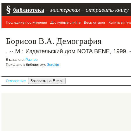
§
библиотека
–
мастерская
–
отправить книгу
Последние поступления
Доступные on-line
Весь каталог
Купить в my-s
Борисов В.А. Демография
. -- М.: Издательский дом NOTA BENE, 1999. 
В каталоге:
Разное
Прислано в библиотеку:
Sorokin
Оглавление