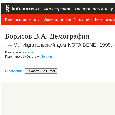
§
библиотека
–
мастерская
–
отправить книгу
Последние поступления
Доступные on-line
Весь каталог
Купить в my-s
Борисов В.А. Демография
. -- М.: Издательский дом NOTA BENE, 1999. 
В каталоге:
Разное
Прислано в библиотеку:
Sorokin
Оглавление