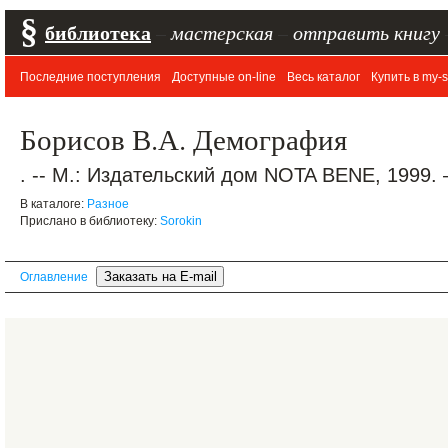
§
библиотека
–
мастерская
–
отправить книгу
Последние поступления
Доступные on-line
Весь каталог
Купить в my-s
Борисов В.А. Демография
. -- М.: Издательский дом NOTA BENE, 1999. 
В каталоге:
Разное
Прислано в библиотеку:
Sorokin
Оглавление