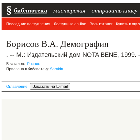
§
библиотека
–
мастерская
–
отправить книгу
Последние поступления
Доступные on-line
Весь каталог
Купить в my-s
Борисов В.А. Демография
. -- М.: Издательский дом NOTA BENE, 1999. 
В каталоге:
Разное
Прислано в библиотеку:
Sorokin
Оглавление