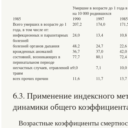
Умершие в возрасте до 1 года в
на 10 000 родившихся
1985
1990
1997
1985
Всего умерших в возрасте до 1
207,2
174,0
171,
года, в том числе от:
инфекционных и паразитарных
24,0
13,4
10,8
болезней
болезней органов дыхания
48,2
24,7
22,6
врожденных аномалий
36,7
37,0
42,0
состояний, возникающих в
77,7
80,1
72,4
перинатальном периоде
несчастных случаев, отравлений и
9,0
7,1
10,0
травм
всех прочих причин
11,6
11,7
13,7
6.3. Применение индексного мет
динамики общего коэффициент
Возрастные коэффициенты смертност