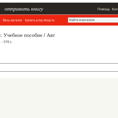
–
отправить книгу
—
Помощь
Кон
Весь каталог
Купить в my-shop.ru
: Учебное пособие / Авт
 - 576 с.