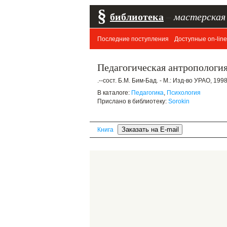
§
библиотека
–
мастерская
Последние поступления
Доступные on-line
Педагогическая антропология
.--сост. Б.М. Бим-Бад. - М.: Изд-во УРАО, 1998.
В каталоге:
Педагогика
,
Психология
Прислано в библиотеку:
Sorokin
Книга