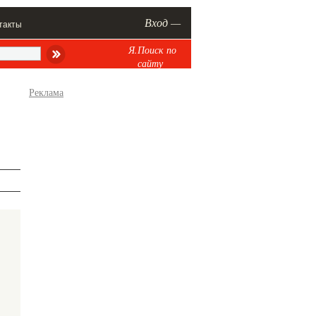
Вход —
такты
Я.Поиск по
сайту
Реклама