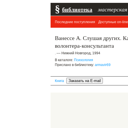
§
библиотека
–
мастерская
Последние поступления
Доступные on-line
Ванессе А. Слушая других. К
волонтера-консультанта
. –– Нижний Новгород, 1994
В каталоге:
Психология
Прислано в библиотеку:
armavir69
Книга