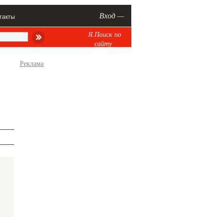
Вход —
такты
Я.Поиск по
сайту
Реклама