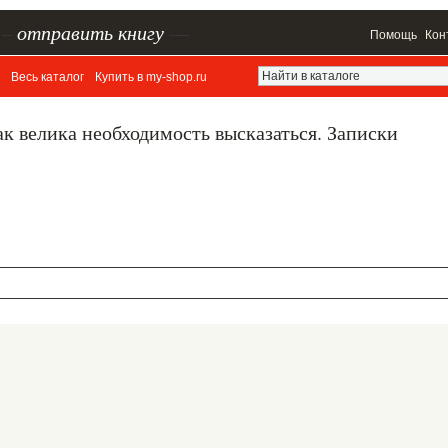
–
отправить книгу
—
Помощь
Кон
Весь каталог
Купить в my-shop.ru
ак велика необходимость высказаться. Записки