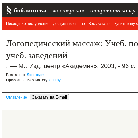
§
библиотека
–
мастерская
–
отправить книгу
Последние поступления
Доступные on-line
Весь каталог
Купить в my-s
Логопедический массаж: Учеб. по
учеб. заведений
. –– М.: Изд. центр «Академия», 2003, - 96 с.
В каталоге:
Логопедия
Прислано в библиотеку:
ольгау
Оглавление