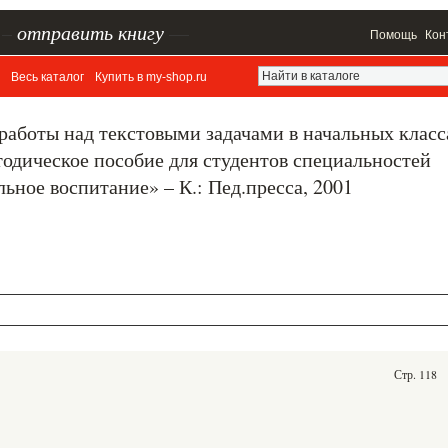
–
отправить книгу
—
Помощь
Кон
Весь каталог
Купить в my-shop.ru
работы над текстовыми задачами в начальных класс
одическое пособие для студентов специальностей
ьное воспитание» – К.: Пед.пресса, 2001
Стр. 118