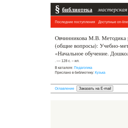
§
библиотека
–
мастерская
Последние поступления
Доступные on-line
Овчинникова М.В. Методика 
(общие вопросы): Учебно-мет
«Начальное обучение. Дошкол
. –– 128 с. – ил.
В каталоге:
Педагогика
Прислано в библиотеку:
Кузька
Оглавление