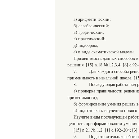
а) арифметический;
б) алгебраический;
в) графический;
г) практический;
д) подбором;
е) в виде схематической модели.
Применимость данных способов в 
решения. [15] n.18 №1,2,3,4; [6] с.92
7. Для каждого способа решени
применимость в начальной школе. [15] 
8. Последующая работа над реш
а) проверка правильности решени
применимости);
б) формирование умения решать з
в) подготовка к изучению нового 
Изучите виды последующей работы
ценность при формировании умения р
[15] n.21 № 1,2; [1] с.192–204; [3] с
9. Подготовительная работа к за