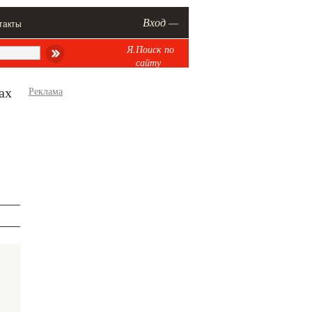
Вход —
такты
Я.Поиск по
сайту
ах
Реклама