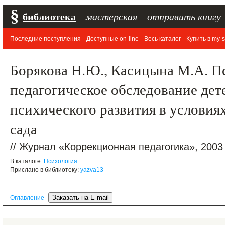
§
библиотека
–
мастерская
–
отправить книгу
Последние поступления
Доступные on-line
Весь каталог
Купить в my-s
Борякова Н.Ю., Касицына М.А. П
педагогическое обследование дет
психического развития в условия
сада
// Журнал «Коррекционная педагогика», 2003
В каталоге:
Психология
Прислано в библиотеку:
yazva13
Оглавление