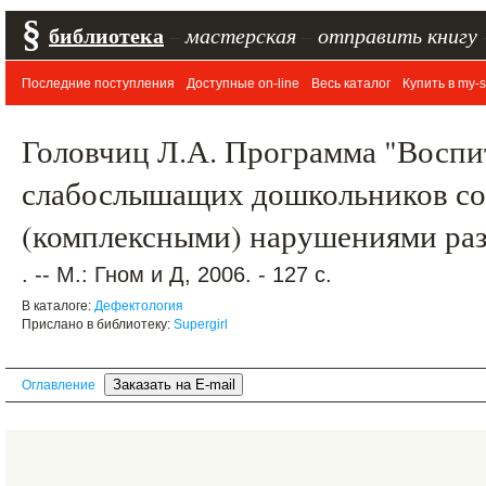
§
библиотека
–
мастерская
–
отправить книгу
Последние поступления
Доступные on-line
Весь каталог
Купить в my-s
Головчиц Л.А. Программа "Воспи
слабослышащих дошкольников с
(комплексными) нарушениями раз
. -- М.: Гном и Д, 2006. - 127 с.
В каталоге:
Дефектология
Прислано в библиотеку:
Supergirl
Оглавление