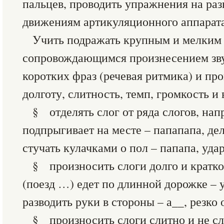
пальцев, проводить упражнения на ра
движениям артикуляционного аппарата
Учить подражать крупным и мелким
сопровождающимся произнесением звук
коротких фраз (речевая ритмика) и пр
долготу, слитность, темп, громкость и
§ отделять слог от ряда слогов, нап
подпрыгивает на месте – папапапа, дел
стучать кулачками о пол – папапа, удар
§ произносить слоги долго и кратк
(поезд …) едет по длинной дорожке – у
разводить руки в стороны – а__, резко о
§ произносить слоги слитно и не сл