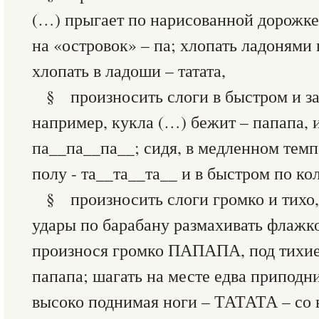
(…) прыгает по нарисованной дорожке 
на «островок» – па; хлопать ладонями п
хлопать в ладоши – татата,
§ произносить слоги в быстром и з
например, кукла (…) бежит – папапа, 
па__па__па__; сидя, в медленном темп
полу - та__та__та__ и в быстром по кол
§ произносить слоги громко и тихо,
удары по барабану размахивать флажко
произнося громко ПАПАПА, под тихие 
папапа; шагать на месте едва приподни
высоко поднимая ноги – ТАТАТА – со в