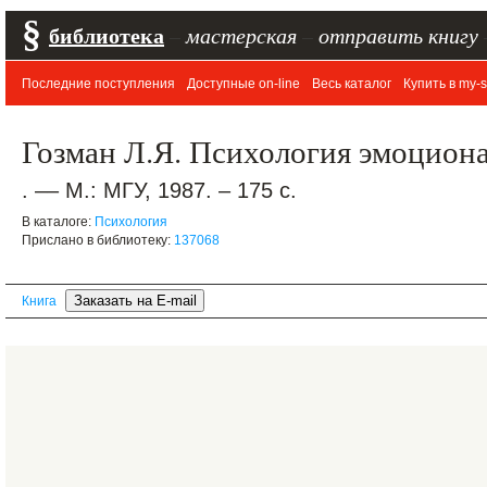
§
библиотека
–
мастерская
–
отправить книгу
Последние поступления
Доступные on-line
Весь каталог
Купить в my-s
Гозман Л.Я. Психология эмоцио
. –– М.: МГУ, 1987. – 175 с.
В каталоге:
Психология
Прислано в библиотеку:
137068
Книга