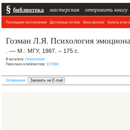
§
библиотека
–
мастерская
–
отправить книгу
Последние поступления
Доступные on-line
Весь каталог
Купить в my-s
Гозман Л.Я. Психология эмоцио
. –– М.: МГУ, 1987. – 175 с.
В каталоге:
Психология
Прислано в библиотеку:
137068
Оглавление