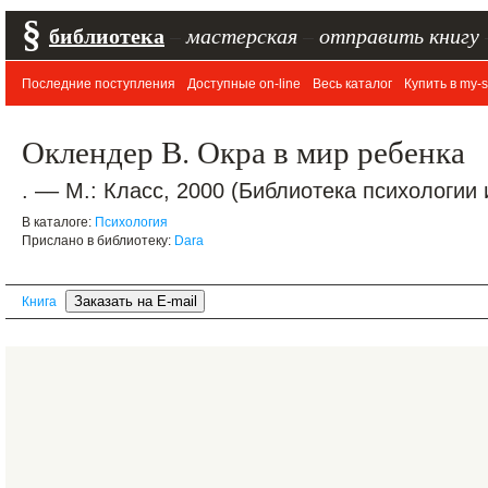
§
библиотека
–
мастерская
–
отправить книгу
Последние поступления
Доступные on-line
Весь каталог
Купить в my-s
Оклендер В. Окра в мир ребенка
. –– М.: Класс, 2000 (Библиотека психологии 
В каталоге:
Психология
Прислано в библиотеку:
Dara
Книга