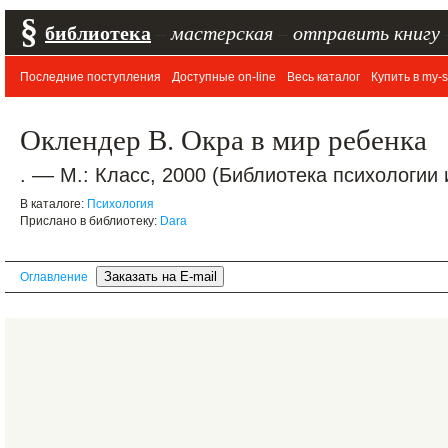
§
библиотека
–
мастерская
–
отправить книгу
Последние поступления
Доступные on-line
Весь каталог
Купить в my-s
Оклендер В. Окра в мир ребенка
. –– М.: Класс, 2000 (Библиотека психологии 
В каталоге:
Психология
Прислано в библиотеку:
Dara
Оглавление