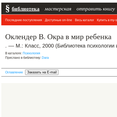
§
библиотека
–
мастерская
–
отправить книгу
Последние поступления
Доступные on-line
Весь каталог
Купить в my-s
Оклендер В. Окра в мир ребенка
. –– М.: Класс, 2000 (Библиотека психологии 
В каталоге:
Психология
Прислано в библиотеку:
Dara
Оглавление