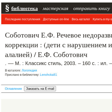
§
библиотека
–
мастерская
–
отправить книгу
Последние поступления
Доступные on-line
Весь каталог
Купить в my-s
Соботович Е.Ф. Речевое недоразви
коррекции : (дети с нарушением и
алалией) / Е.Ф. Соботович
. –– М. : Классикс стиль, 2003. – 160 с. : ил.
В каталоге:
Логопедия
Прислано в библиотеку:
Lenohcka81
Оглавление