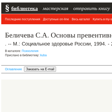
§
библиотека
–
мастерская
–
отправить книгу
Последние поступления
Доступные on-line
Весь каталог
Купить в my-s
Беличева С.А. Основы превентив
. -- М.: Социальное здоровье России, 1994. - 
В каталоге:
Психология
Прислано в библиотеку:
liuba
Оглавление