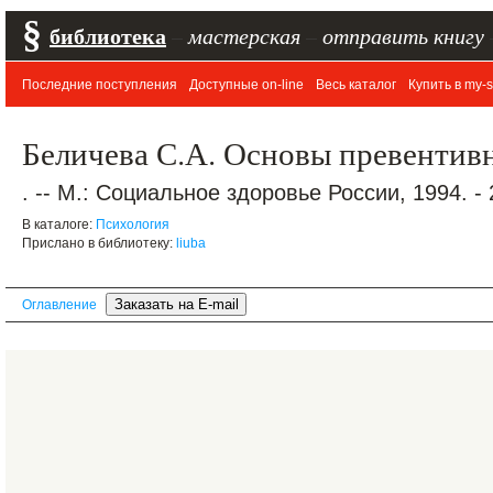
§
библиотека
–
мастерская
–
отправить книгу
Последние поступления
Доступные on-line
Весь каталог
Купить в my-s
Беличева С.А. Основы превентив
. -- М.: Социальное здоровье России, 1994. - 
В каталоге:
Психология
Прислано в библиотеку:
liuba
Оглавление