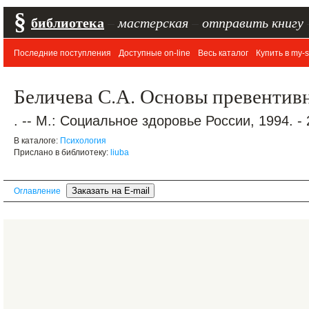
§
библиотека
–
мастерская
–
отправить книгу
Последние поступления
Доступные on-line
Весь каталог
Купить в my-s
Беличева С.А. Основы превентив
. -- М.: Социальное здоровье России, 1994. - 
В каталоге:
Психология
Прислано в библиотеку:
liuba
Оглавление