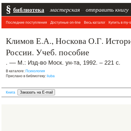
§
библиотека
–
мастерская
–
отправить книгу
Последние поступления
Доступные on-line
Весь каталог
Купить в my-s
Климов Е.А., Носкова О.Г. Истор
России. Учеб. пособие
. –– М.: Изд-во Моск. ун-та, 1992. – 221 с.
В каталоге:
Психология
Прислано в библиотеку:
liuba
Книга