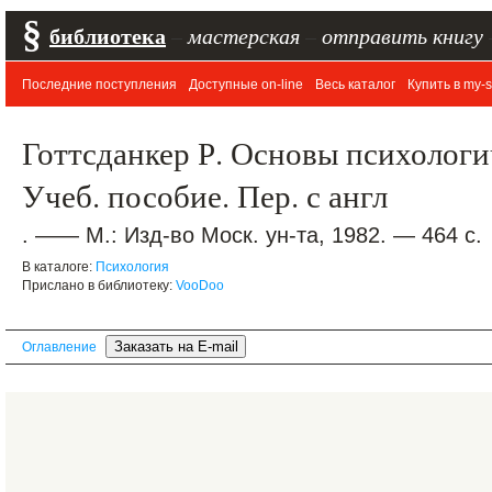
§
библиотека
–
мастерская
–
отправить книгу
Последние поступления
Доступные on-line
Весь каталог
Купить в my-s
Готтсданкер Р. Основы психологи
Учеб. пособие. Пер. с англ
. —— М.: Изд-во Моск. ун-та, 1982. — 464 с.
В каталоге:
Психология
Прислано в библиотеку:
VooDoo
Оглавление