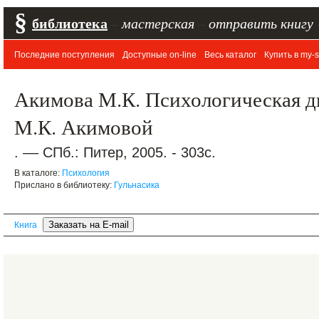
§
библиотека
–
мастерская
–
отправить книгу
Последние поступления
Доступные on-line
Весь каталог
Купить в my-s
Акимова М.К. Психологическая ди
М.К. Акимовой
. –– СПб.: Питер, 2005. - 303с.
В каталоге:
Психология
Прислано в библиотеку:
Гульнасика
Книга