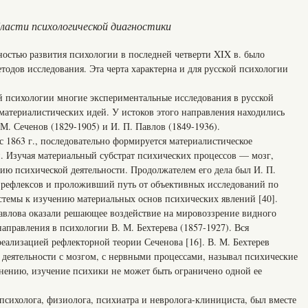
ласти психологической диагностики
ностью развития психологии в последней четверти XIX в. было
тодов исследования. Эта черта характерна и для русской психологии
 психологии многие экспериментальные исследования в русской
материалистических идей. У истоков этого направления находились
. Сеченов (1829-1905) и И. П. Павлов (1849-1936).
 с 1863 г., последовательно формируется материалистическое
. Изучая материальный субстрат психических процессов — мозг,
ию психической деятельности. Продолжателем его дела был И. П.
 рефлексов и проложивший путь от объективных исследований по
темы к изучению материальных основ психических явлений [40].
Павлова оказали решающее воздействие на мировоззрение видного
направления в психологии В. М. Бехтерева (1857-1927). Вся
реализацией рефлекторной теории Сеченова [16]. В. М. Бехтерев
 деятельности с мозгом, с нервными процессами, называл психические
нению, изучение психики не может быть ограничено одной ее
 психолога, физиолога, психиатра и невролога-клинициста, был вместе