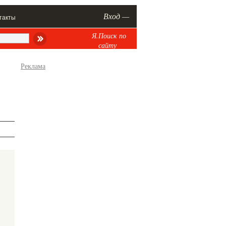
Вход —
такты
Я.Поиск по
сайту
Реклама