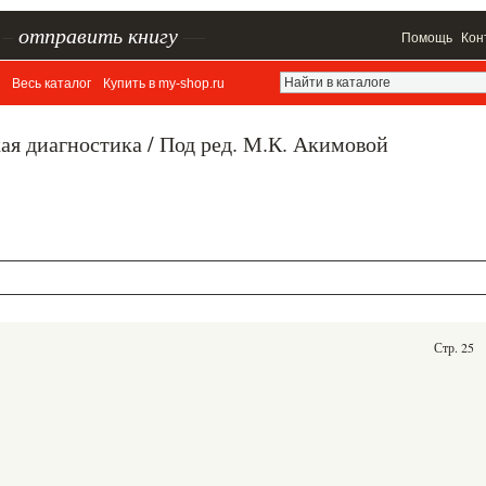
–
отправить книгу
—
Помощь
Кон
Весь каталог
Купить в my-shop.ru
я диагностика / Под ред. М.К. Акимовой
Стр. 25