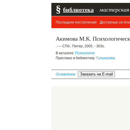
§
библиотека
–
мастерская
Последние поступления
Доступные on-line
Акимова М.К. Психологическа
. –– СПб.: Питер, 2005. - 303с.
В каталоге:
Психология
Прислано в библиотеку:
Гульнасика
Оглавление