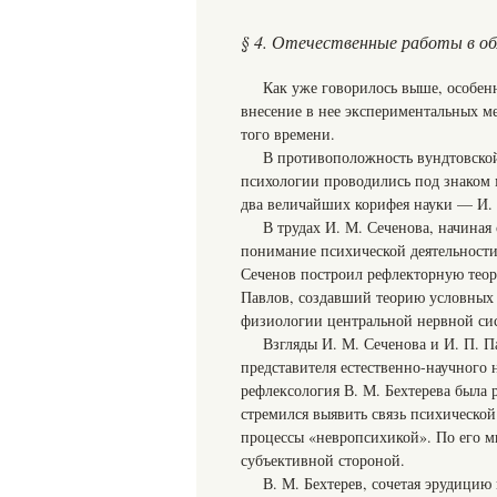
§ 4. Отечественные работы в об
Как уже говорилось выше, особен
внесение в нее экспериментальных ме
того времени.
В противоположность вундтовской
психологии проводились под знаком 
два величайших корифея науки — И. М
В трудах И. М. Сеченова, начиная
понимание психической деятельности
Сеченов построил рефлекторную теор
Павлов, создавший теорию условных
физиологии центральной нервной сис
Взгляды И. М. Сеченова и И. П. 
представителя естественно-научного 
рефлексология В. М. Бехтерева была 
стремился выявить связь психической
процессы «невропсихикой». По его м
субъективной стороной.
В. М. Бехтерев, сочетая эрудицию