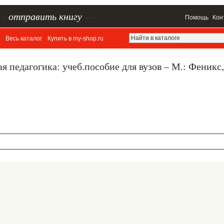
–
отправить книгу
—
Помощь
Кон
Весь каталог
Купить в my-shop.ru
 педагогика: учеб.пособие для вузов – М.: Феникс,