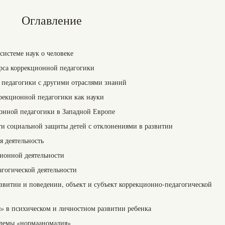
Оглавление
системе наук о человеке
урса коррекционной педагогики
 педагогики с другими отраслями знаний
рекционной педагогики как науки
онной педагогики в Западной Европе
сти социальной защиты детей с отклонениями в развитии
я деятельность
ионной деятельности
гогической деятельности
азвитии и поведении, объект и субъект коррекционно-педагогической
я» в психическом и личностном развитии ребенка
блемы «нормааномалия»