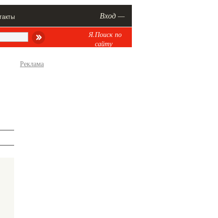
Вход —
такты
Я.Поиск по
сайту
Реклама