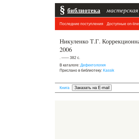
§
библиотека
–
мастерская
Последние поступления
Доступные on-line
Никуленко Т.Г. Коррекционная
2006
. —— 382 с.
В каталоге:
Дефектология
Прислано в библиотеку:
Kassik
Книга