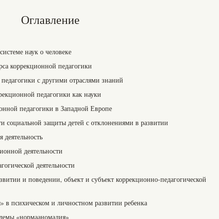
Оглавление
системе наук о человеке
урса коррекционной педагогики
 педагогики с другими отраслями знаний
рекционной педагогики как науки
онной педагогики в Западной Европе
сти социальной защиты детей с отклонениями в развитии
я деятельность
ионной деятельности
гогической деятельности
азвитии и поведении, объект и субъект коррекционно-педагогической
я» в психическом и личностном развитии ребенка
блемы «нормааномалия»