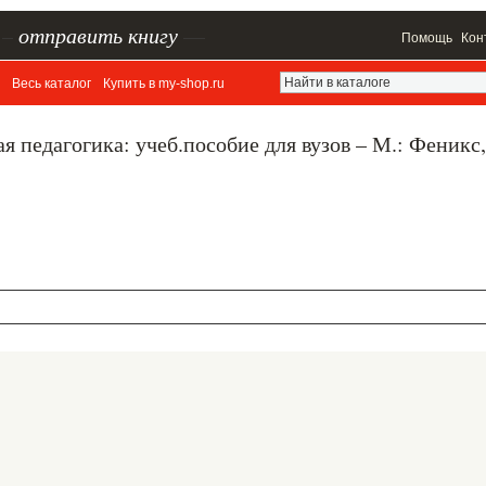
–
отправить книгу
—
Помощь
Кон
Весь каталог
Купить в my-shop.ru
 педагогика: учеб.пособие для вузов – М.: Феникс,