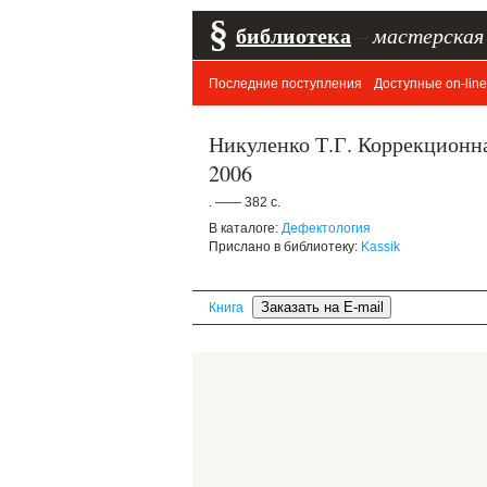
§
библиотека
–
мастерская
Последние поступления
Доступные on-line
Никуленко Т.Г. Коррекционная
2006
. —— 382 с.
В каталоге:
Дефектология
Прислано в библиотеку:
Kassik
Книга