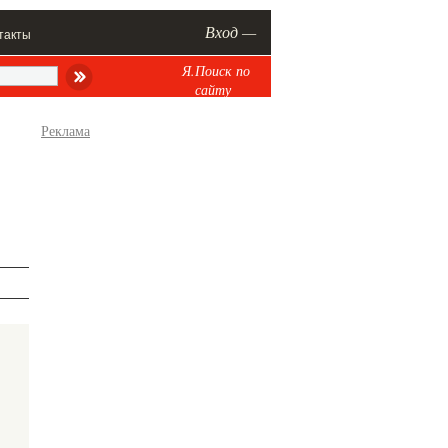
Вход —
такты
Я.Поиск по
сайту
Реклама