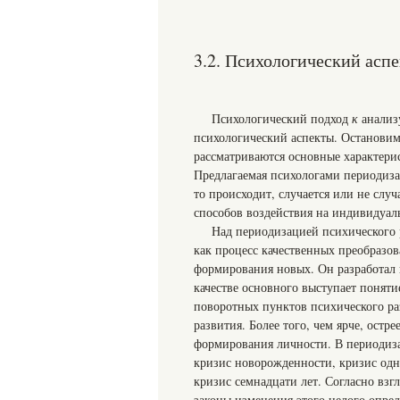
3.2. Психологический асп
Психологический подход
к
анализ
психологический аспекты. Остановим
рассматриваются основные характери
Предлагаемая психологами периодизац
то происходит, случается или не слу
способов воздействия на индивидуаль
Над периодизацией психического 
как процесс качественных преобразо
формирования новых. Он разработал п
качестве основного выступает понят
поворотных пунктов психического ра
развития. Более того, чем ярче, остр
формирования личности. В периодиза
кризис новорожденности, кризис одног
кризис семнадцати лет. Согласно взгл
законы изменения этого целого опр