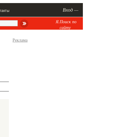
Вход —
такты
Я.Поиск по
сайту
Реклама