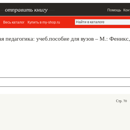
–
отправить книгу
—
Помощь
Кон
Весь каталог
Купить в my-shop.ru
 педагогика: учеб.пособие для вузов – М.: Феникс,
Стр. 70