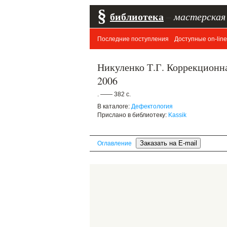
§
библиотека
–
мастерская
Последние поступления
Доступные on-line
Никуленко Т.Г. Коррекционная
2006
. —— 382 с.
В каталоге:
Дефектология
Прислано в библиотеку:
Kassik
Оглавление