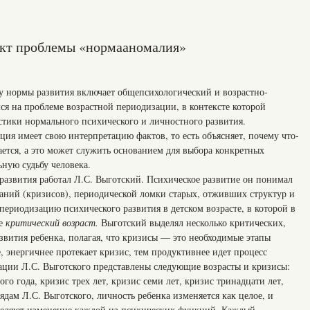
ект проблемы «нормааномалия»
у нормы развития включает общепсихологический и возрастно-
ся на проблеме возрастной периодизации, в контексте которой
стики нормального психического и личностного развития.
ия имеет свою интерпретацию фактов, то есть объясняет, почему что-
чается, а это может служить основанием для выбора конкретных
ную судьбу человека.
развития работал Л.С. Выготский. Психическое развитие он понимал
ваний (кризисов), периодической ломки старых, отживших структур и
ериодизацию психического развития в детском возрасте, в которой в
ие
критический возраст.
Выготский выделял несколько критических,
звития ребенка, полагая, что кризисы — это необходимые этапы
ее, энергичнее протекает кризис, тем продуктивнее идет процесс
ции Л.С. Выготского представлены следующие возрасты и кризисы:
о года, кризис трех лет, кризис семи лет, кризис тринадцати лет,
ядам Л.С. Выготского, личность ребенка изменяется как целое, и
еделяют изменение каждой из психических функций. Каждый