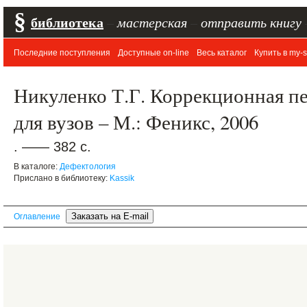
§
библиотека
–
мастерская
–
отправить книгу
Последние поступления
Доступные on-line
Весь каталог
Купить в my-s
Никуленко Т.Г. Коррекционная пе
для вузов – М.: Феникс, 2006
. —— 382 с.
В каталоге:
Дефектология
Прислано в библиотеку:
Kassik
Оглавление