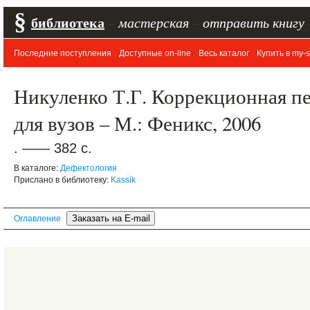
§
библиотека
–
мастерская
–
отправить книгу
Последние поступления
Доступные on-line
Весь каталог
Купить в my-s
Никуленко Т.Г. Коррекционная пе
для вузов – М.: Феникс, 2006
. —— 382 с.
В каталоге:
Дефектология
Прислано в библиотеку:
Kassik
Оглавление