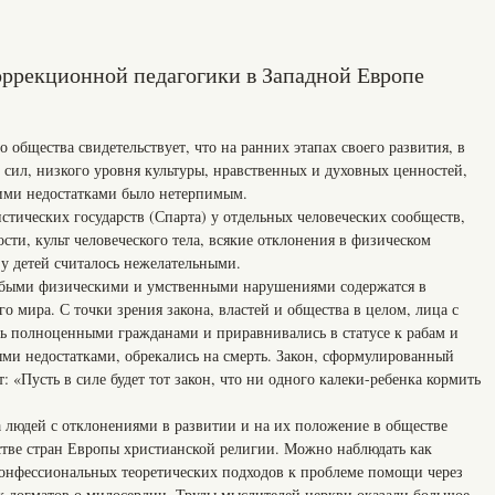
ррекционной педагогики в Западной Европе
 общества свидетельствует, что на ранних этапах своего развития, в
 сил, низкого уровня культуры, нравственных и духовных ценностей,
ими недостатками было нетерпимым.
истических государств (Спарта) у отдельных человеческих сообществ,
ти, культ человеческого тела, всякие отклонения в физическом
 у детей считалось нежелательными.
убыми физическими и умственными нарушениями содержатся в
о мира. С точки зрения закона, властей и общества в целом, лица с
ь полноценными гражданами и приравнивались в статусе к рабам и
ми недостатками, обрекались на смерть. Закон, сформулированный
: «Пусть в силе будет тот закон, что ни одного калеки-ребенка кормить
а людей с отклонениями в развитии и на их положение в обществе
тве стран Европы христианской религии. Можно наблюдать как
конфессиональных теоретических подходов к проблеме помощи через
 догматов о милосердии. Труды мыслителей церкви оказали большое