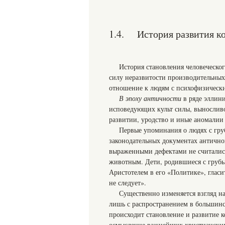
1.4. История развития ко
История становления человеческого
силу неразвитости производительных
отношение к людям с психофизическ
В эпоху античности
в ряде эллин
исповедующих культ силы, выносливос
развитии, уродство и иные аномалии
Первые упоминания о людях с гр
законодательных документах античног
выраженными дефектами не считалис
животным. Дети, родившиеся с грубы
Аристотелем в его «Политике», гласит
не следует».
Существенно изменяется взгляд н
лишь с распространением в большинс
происходит становление и развитие 
осмысление важнейших христианских