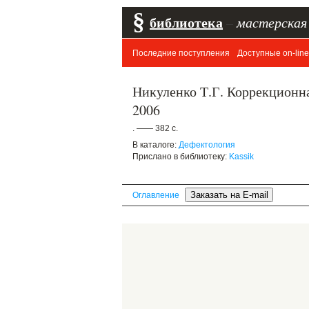
§
библиотека
–
мастерская
Последние поступления
Доступные on-line
Никуленко Т.Г. Коррекционная
2006
. —— 382 с.
В каталоге:
Дефектология
Прислано в библиотеку:
Kassik
Оглавление