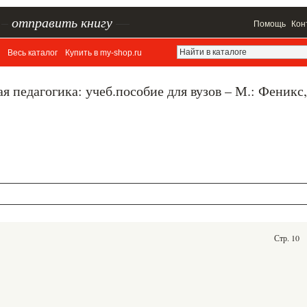
–
отправить книгу
—
Помощь
Кон
Весь каталог
Купить в my-shop.ru
 педагогика: учеб.пособие для вузов – М.: Феникс,
Стр. 10