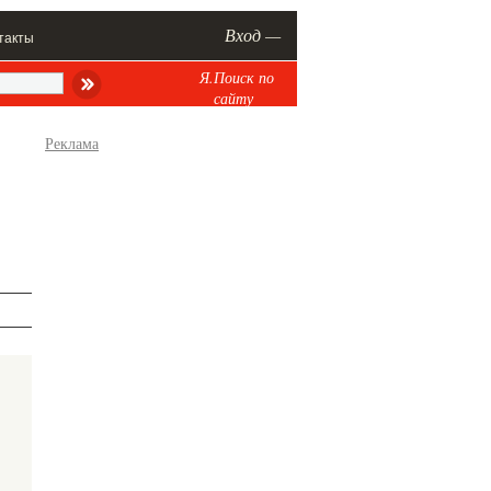
Вход —
такты
Я.Поиск по
сайту
Реклама